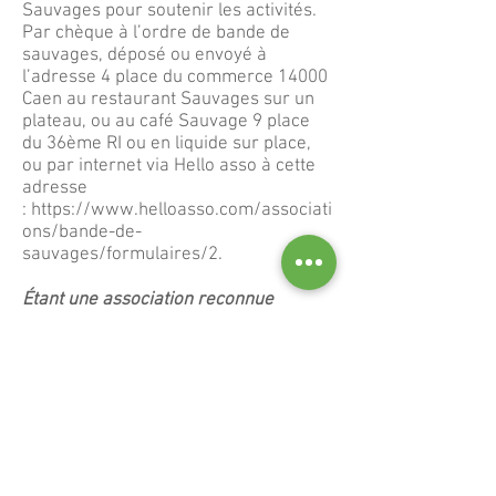
Sauvages pour soutenir les activités.
Par chèque à l’ordre de bande de
sauvages, déposé ou envoyé à
l’adresse 4 place du commerce 14000
Caen au restaurant Sauvages sur un
plateau, ou au café Sauvage 9 place
du 36ème RI ou en liquide sur place,
ou par internet via Hello asso à cette
adresse
:
https://www.helloasso.com/associati
ons/bande-de-
sauvages/formulaires/2
.
Étant une association reconnue
d'intérêt général vos dons sont
déductibles d'impôts, à hauteur de
66%. Si vous donnez 100 euros, 66
euros sont déduit de vos impôts, ainsi
vous ne donnez réellement que 44€.
Vous pouvez demander votre reçu par
mail à
contact@bandedesauvages.org