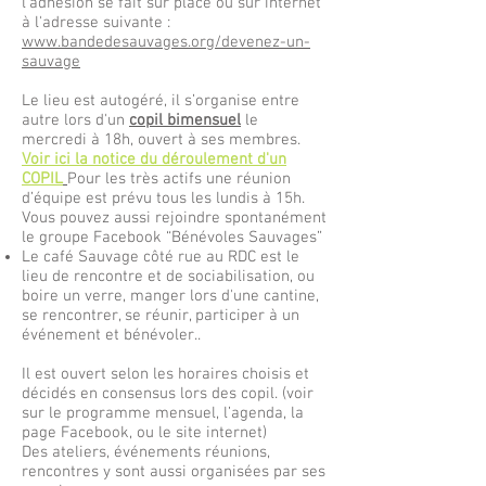
l’adhésion se fait sur place ou sur internet
à l'adresse suivante :
www.bandedesauvages.org/devenez-un-
sauvage
Le lieu est autogéré, il s’organise entre
autre lors d'un
copil bimensuel
le
mercredi à 18h, ouvert à ses membres.
Voir ici la notice du déroulement d'un
COPIL
Pour les très actifs une réunion
d’équipe est prévu tous les lundis à 15h.
Vous pouvez aussi rejoindre spontanément
le groupe Facebook “Bénévoles Sauvages”
Le café Sauvage côté rue au RDC est le
lieu de rencontre et de sociabilisation, ou
boire un verre, manger lors d'une cantine,
se rencontrer, se réunir, participer à un
événement et bénévoler..
Il est ouvert selon les horaires choisis et
décidés en consensus lors des copil. (voir
sur le programme mensuel, l’agenda, la
page Facebook, ou le site internet)
Des ateliers, événements réunions,
rencontres y sont aussi organisées par ses