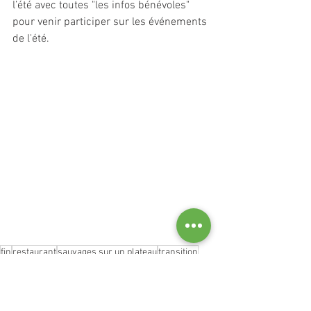
l’été avec toutes "les infos bénévoles" 
pour venir participer sur les événements 
de l'été.
fin
restaurant
sauvages sur un plateau
transition
Restaurant Sauvage
vie de l'asso