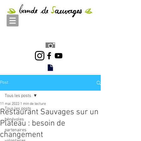
Post
Tous les posts
11 mai 2022
1 min de lecture
Tous les posts
Restaurant Sauvages sur un
bénévoles
Plateau : besoin de
partenaires
changement
volontaires