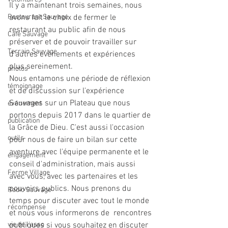
Il y a maintenant trois semaines, nous 
Restaurant Sauvage
avons fait le choix de fermer le 
restaurant au public afin de nous 
Café Sauvage
préserver et de pouvoir travailler sur 
Terrain Sauvage
d’autres évènements et expériences 
plus sereinement. 
photos
Nous entamons une période de réflexion 
témoignage
et de discussion sur l'expérience 
Sauvages sur un Plateau que nous 
événement
portons depuis 2017 dans le quartier de 
publication
la Grâce de Dieu. C'est aussi l'occasion 
outils
pour nous de faire un bilan sur cette 
aventure avec l'équipe permanente et le 
engagement
conseil d'administration, mais aussi 
Ferme Village
avec vous, avec les partenaires et les 
pouvoirs publics. Nous prenons du 
Radio Sauvage
temps pour discuter avec tout le monde 
récompense
et nous vous informerons de  rencontres 
vie de l'asso
publiques si vous souhaitez en discuter 