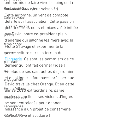
ont permis de faire vivre le coing ou la 
Restaurant Sauvage
tomate hors de leur saison ! :)
Cette automne, un vent de compote 
Café Sauvage
déferle sur l'association. Cette passion 
Terrain Sauvage
pour les fruits cuits et mixés a été initiée 
par David, notre co-président plein 
photos
d'énergie qui sillonne les mers avec la 
témoignage
Flotte Sauvage et expérimente la 
permaculture sur son terrain de la 
événement
Dinguerie
. Ce sont les pommiers de ce 
publication
dernier qui ont fait germer l'idée ! 
outils
En plus de ses casquettes de jardinier 
et de skipper, il faut aussi préciser que 
engagement
David travaille chez Orange. Et en cette 
Ferme Village
année 2020 extraordinaire, sa vie 
professionnelle et ses violons d'Ingres 
Radio Sauvage
se sont entrelacés pour donner 
récompense
naissance à un projet de conserverie 
vie de l'asso
participative et solidaire ! 