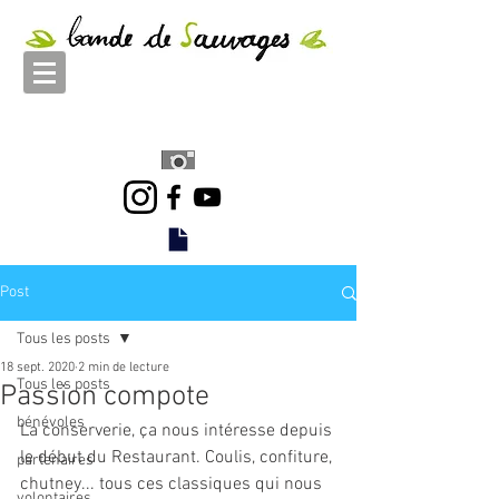
Post
Tous les posts
18 sept. 2020
2 min de lecture
Tous les posts
Passion compote
bénévoles
La conserverie, ça nous intéresse depuis 
le début du Restaurant. Coulis, confiture, 
partenaires
chutney... tous ces classiques qui nous 
volontaires