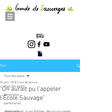
Post
Tous les posts
30 janv. 2018
2 min de lecture
Tous les posts
"On aurait pu l’appeler
bénévoles
l’École Sauvage"
partenaires
Aminata et Juan Felipe, deux sauvages 
volontaires