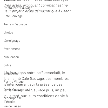
très actifs, expliquent comment est né 
Restaurant Sauvage
leur projet d'école démocratique à Caen 
: 
Café Sauvage
Terrain Sauvage
photos
témoignage
événement
publication
outils
Un jour, dans notre café associatif, le 
engagement
bien aimé Café Sauvage, des membres 
Ferme Village
s’interrogèrent sur la présence des 
Radio Sauvage
enfants au Café Sauvage puis, un peu 
plus tard, sur leurs conditions de vie à 
récompense
l’école.
vie de l'asso