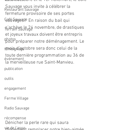
Sauvage vous invite à célébrer la 
Restaurant Sauvage
fermeture provisoire de ses portes 
Café Sauvage
sauvages !  En raison du bail qui 
s’achève le 24 novembre, de drastiques 
Terrain Sauvage
et joyeux travaux doivent être entrepris 
photos
pour préparer notre déménagement. Le 
mois d’octobre sera donc celui de la 
témoignage
toute dernière programmation au 36 de 
événement
la merveilleuse rue Saint-Manvieu.  
publication
outils
engagement
Ferme Village
Radio Sauvage
récompense
Dénicher la perle rare qui saura 
vie de l'asso
dignement remplacer notre bien-aimée 