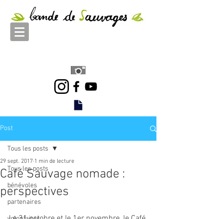
Post
Tous les posts
29 sept. 2017
1 min de lecture
Tous les posts
Café Sauvage nomade :
bénévoles
perspectives
partenaires
Le 31 octobre et le 1er novembre, le Café 
volontaires