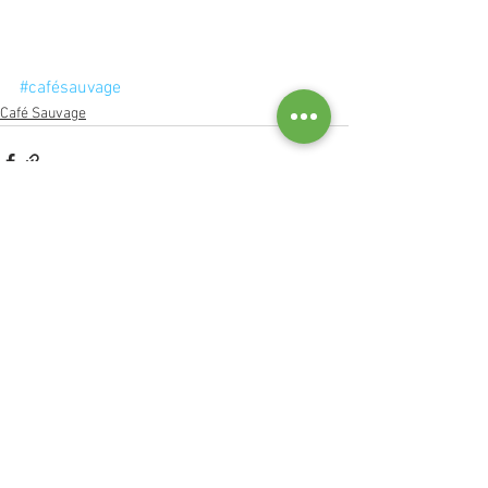
#cafésauvage
Café Sauvage
Commentaires
Rédigez un commentaire...
Programme de l'association