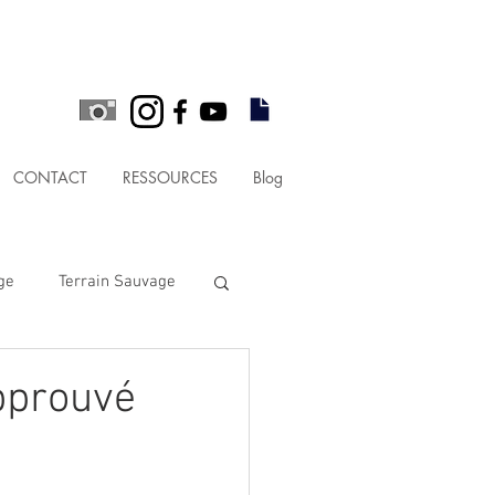
CONTACT
RESSOURCES
Blog
ge
Terrain Sauvage
illage
pprouvé