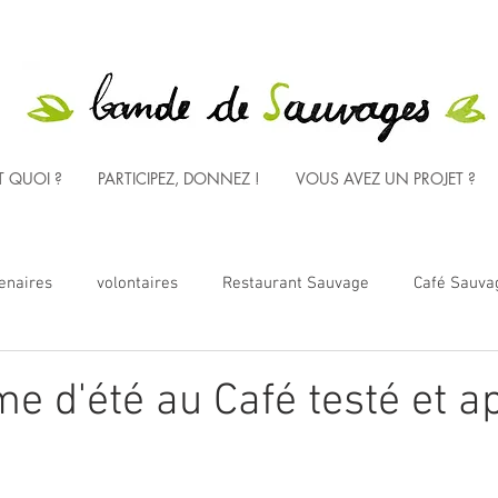
T QUOI ?
PARTICIPEZ, DONNEZ !
VOUS AVEZ UN PROJET ?
enaires
volontaires
Restaurant Sauvage
Café Sauva
énement
publication
outils
engagement
Ferme V
 d'été au Café testé et a
vie de l'asso