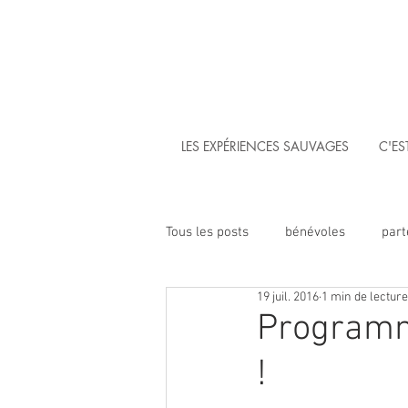
LES EXPÉRIENCES SAUVAGES
C'ES
Tous les posts
bénévoles
part
19 juil. 2016
1 min de lecture
photos
témoignage
év
Programme
!
Radio Sauvage
récompense